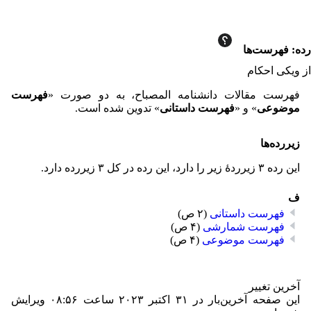
⧼citizen-jumptocontent⧽
رده
:
فهرست‌ها
از ویکی احکام
فهرست مقالات دانشنامه المصباح، به دو صورت «
فهرست
موضوعی
» و «
فهرست داستانی
» تدوین شده است.
زیررده‌ها
این رده ۳ زیرردۀ زیر را دارد، این رده در کل ۳ زیررده دارد.
ف
فهرست داستانی
(۲ ص)
فهرست شمارشی
(۴ ص)
فهرست موضوعی
(۴ ص)
آخرین تغییر
این صفحه آخرین‌بار در ‏۳۱ اکتبر ۲۰۲۳ ساعت ‏۰۸:۵۶ ویرایش