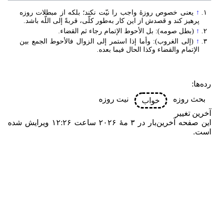
↑
یعنی خصوص روزۀ واجب را نیّت نکند؛ بلکه از مبطلات روزه
پرهیز کند و قصدش از این کار به‌طور کلّی، قربةً إلی اللّه باشد.
↑
(بطل صومه): بل الأحوط الإتمام رجاء ثم القضاء.
↑
(إلی الغروب): وأما إذا استمر إلی الزوال فالأحوط الجمع بین
الإتمام والقضاء وکذا الحال فیما بعده.
رده‌ها
:
بحث روزه
نیت روزه
خواب
آخرین تغییر
این صفحه آخرین‌بار در ‏۳ مهٔ ۲۰۲۶ ساعت ‏۱۲:۲۶ ویرایش شده
است.