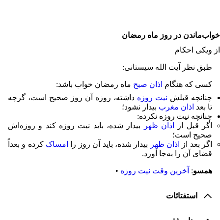
⧼citizen-jumptocontent⧽
خواب‌ماندن در روز ماه رمضان
از ویکی احکام
طبق نظر آیت الله سیستانی:
کسی که هنگام
اذان صبح
ماه رمضان خواب باشد:
چنانچه قبلش
نیت روزه
داشته، روزه آن روز صحیح است، گرچه
تا بعد
اذان مغرب
بیدار نشود؛
چنانچه نیت روزه نکرده:
اگر قبل از
اذان ظهر
بیدار شده، باید نیت روزه کند و روزه‌اش
صحیح است؛
اگر بعد از
اذان ظهر
بیدار شده، باید آن روز را
امساک
کرده و بعداً
قضای آن را به‌جا آورد.
همسو
:
آخرین وقت نیت روزه
•
استفتائات