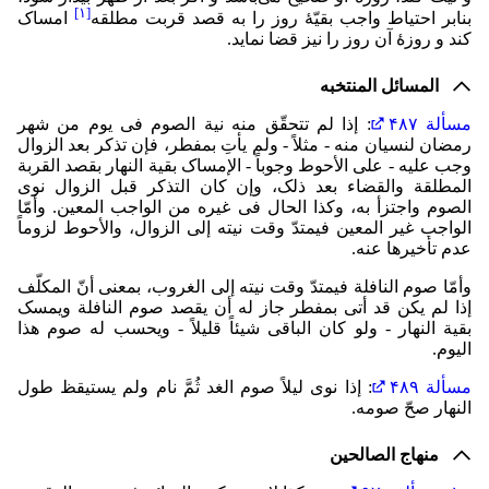
]
۱
[
بنابر احتیاط واجب بقیّۀ روز را به قصد قربت مطلقه
امساک
کند و روزۀ آن روز را نیز قضا نماید.
المسائل المنتخبه
مسألة ۴۸۷
: إذا لم تتحقّق منه نیة الصوم فی یوم من شهر
رمضان لنسیان منه - مثلاً - ولم یأتِ بمفطر، فإن تذکر بعد الزوال
وجب علیه - علی الأحوط وجوباً - الإمساک بقیة النهار بقصد القربة
المطلقة والقضاء بعد ذلک، وإن کان التذکر قبل الزوال نوی
الصوم واجتزأ به، وکذا الحال فی غیره من الواجب المعین. وأمّا
الواجب غیر المعین فیمتدّ وقت نیته إلی الزوال، والأحوط لزوماً
عدم تأخیرها عنه.
وأمّا صوم النافلة فیمتدّ وقت نیته إلی الغروب، بمعنی أنّ المکلّف
إذا لم یکن قد أتی بمفطر جاز له أن یقصد صوم النافلة ویمسک
بقیة النهار - ولو کان الباقی شیئاً قلیلاً - ویحسب له صوم هذا
الیوم.
مسألة ۴۸۹
: إذا نوی لیلاً صوم الغد ثُمَّ نام ولم یستیقظ طول
النهار صحّ صومه.
منهاج الصالحین