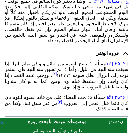
ج۱، مسألة ۹۷۰
. .... وکذا لا یعتبر کون الصائم فی جمیع الوقت -
بل فی شیء منه - فی حالة یمکن توجّه التکلیف إلیه، فلا یضرّ
النوم المستوعب لجمیع الوقت ولو لم یکن باختیار منه کلّاً أو
بعضاً، ولکن فی إلحاق الجنون والإغماء والسکر بالنوم إشکال فلا
یترک الاحتیاط للمجنون وللمغمی علیه بغیر اختیار إذا کان مسبوقاً
بالنیة وأفاق أثناء النهار بتمام الصوم وإن لم ‏یفعل فالقضاء،
وللسکران وللمغمی علیه عن اختیار مع سبق النیة بالجمع بین
الإتمام إن أفاق أثناء الوقت والقضاء بعد ذلک.
عروه الوثقی
[ ۲۵۰۲ ]
مسألة ۱: یصح الصوم من النائم ولو فی تمام النهار إذا
سبقت منه النیة فی اللیل، وأما إذا لم تسبق منه النیة فإن استمر
]
۲
[
نومه إلی الزوال بطل صومه (۱۴۳۷)
، ووجب علیه القضاء إذا
کان واجبا، وإن استیقظ قبله نوی وصح، کما أنه لو کان مندوبا
واستیقظ قبل الغروب یصح إذا نوی.
[ ۲۵۲۶ ]
مسألة ۵: یجب القضاء علی من فاته الصوم للنوم بأن
]
۳
[
کان نائما قبل الفجر إلی الغروب
من غیر سبق نیة، وکذا من
فاته للغفلة کذلک.
ن
ب
و
موضوعات مرتبط با بحث روزه
نه
طبق فتوای آیت‌الله سیستانی